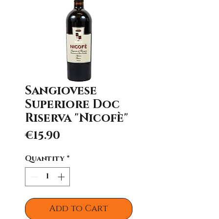
Sangiovese
Superiore Doc
Riserva "Nicofè"
Price
€15.90
Quantity
*
Add to Cart