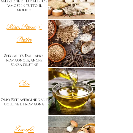
Selezione di Eccellenze
famose in tutto il
mondo
Riso, Pane &
Pasta
Specialità Emiliano-
Romagnole, anche
Senza Glutine
Olio
Olio Extravergine dalle
Colline di Romagna
Funghi