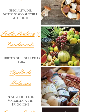
Specialità del
Sottobosco secchi e
sott'olio
Frutta, Verdura &
Condimenti
Il frutto del Sole e della
Terra
Cipolla di
Medicina
In Agrodolce, in
Marmellata e in
Friggione