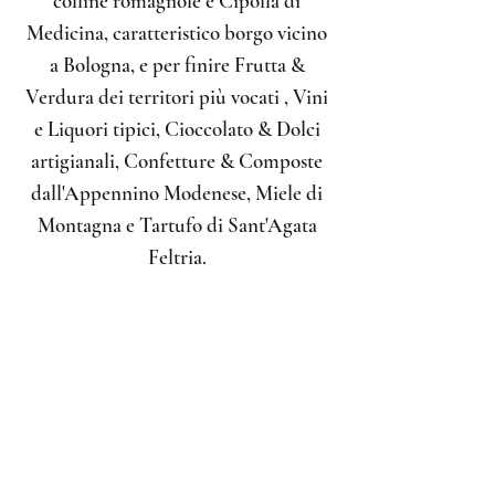
colline romagnole e Cipolla di
Medicina, caratteristico borgo vicino
a Bologna, e per finire Frutta &
Verdura dei territori più vocati , Vini
e Liquori tipici, Cioccolato & Dolci
artigianali, Confetture & Composte
dall'Appennino Modenese, Miele di
Montagna e
Tartufo di Sant'Agata
Feltria.
Tutte queste prelibatezze ed altre
ancora sono state selezionate e a tua
completa disposi
zione!
Buon shopping e Buon Appetito!