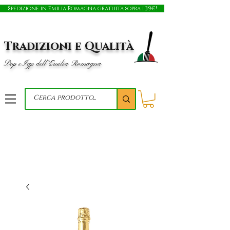
Spedizione in Emilia Romagna gratuita sopra i 39€!
Tradizioni e Qualità
Dop e Igp dell'Emilia Romagna