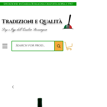
Spedizione in Emilia Romagna gratuita sopra i 39€!
Tradizioni e Qualità
Dop e Igp dell'Emilia Romagna