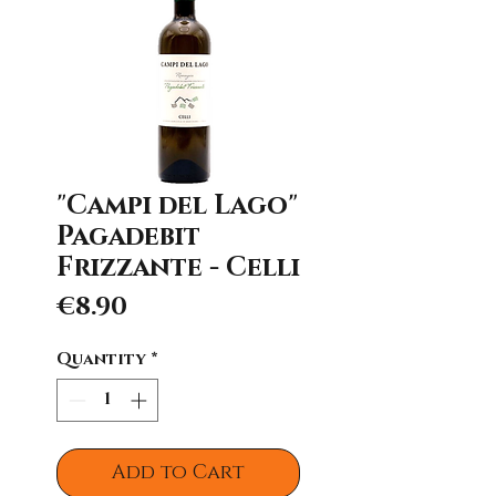
"Campi del Lago"
Pagadebit
Frizzante - Celli
Price
€8.90
Quantity
*
Add to Cart