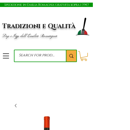
Spedizione in Emilia Romagna gratuita sopra i 39€!
Tradizioni e Qualità
Dop e Igp dell'Emilia Romagna