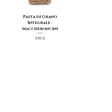
Pasta di Grano
Integrale -
Maccheroncini
Prezzo
5,90 €