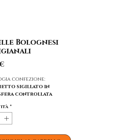
elle Bolognesi
igianali
Prezzo
 €
ogia confezione:
etto sigillato in
fera controllata
ità:
ità
*
elle (0,5 Kg)