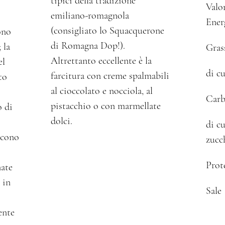
tipici della tradizione
Valo
emiliano-romagnola
Ener
(consigliato lo Squacquerone
ono
di Romagna Dop!).
 la
Gras
Altrettanto eccellente è la
el
di cu
farcitura con creme spalmabili
to
al cioccolato e nocciola, al
Carb
pistacchio o con marmellate
o di
dolci.
di cu
scono
zucc
Prot
nate
 in
Sale
ente