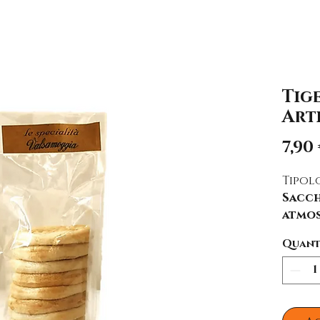
Tig
Art
7,90
Tipol
Sacch
atmos
Quant
Quant
10 tig