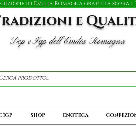
edizione in Emilia Romagna gratuita sopra i 3
radizioni e Quali
Dop e Igp dell'Emilia Romagna
E IGP
SHOP
ENOTECA
CONFEZION