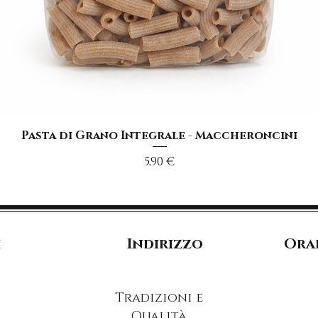
Vista rapida
Pasta di Grano Integrale - Maccheroncini
Prezzo
5,90 €
i
Indirizzo
Orar
Tradizioni e
Qualità