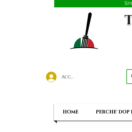
Sp
T
Accedi al tuo account
HOME
PERCHE' DOP 