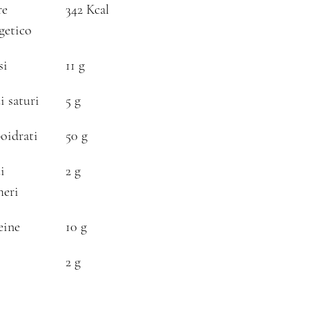
re
342 Kcal
getico
si
11 g
i saturi
5 g
oidrati
50 g
i
2 g
heri
eine
10 g
2 g