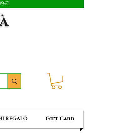
9€!
tà
I REGALO
Gift Card