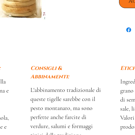
A
:
Consigli &
Etic
Abbinamenti:
lla
Ingred
L'abbinamento tradizionale di
na e
grano 
queste tigelle sarebbe con il
di sem
pesto montanaro, ma sono
sale, l
perfette anche farcite di
ola,
Valori
verdure, salumi e formaggi
e e
prodo