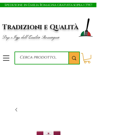
Spedizione in Emilia Romagna gratuita sopra i 39€!
Tradizioni e Qualità
Dop e Igp dell'Emilia Romagna