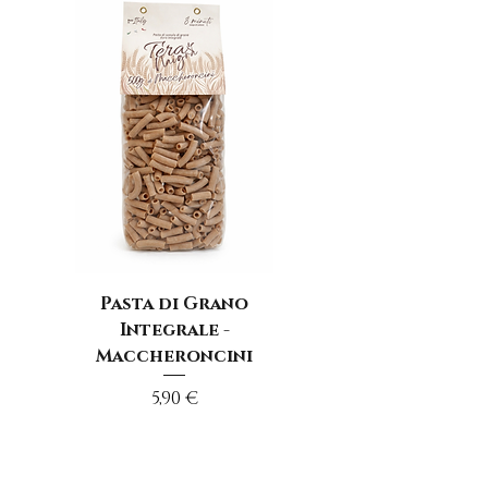
Pasta di Grano
Integrale -
Maccheroncini
Prezzo
5,90 €