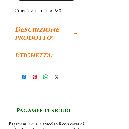
Confezione da 280g
Descrizione
prodotto:
Scopri il gusto autentico
Etichetta:
della cucina bolognese con
il Ragù alla Bolognese senza
Ingredienti:
Glutine che vi
Carne di Bovino adulto 55%
proponiamo. Prodotta senz
(Italia), carne di suino 40%
a glutine, questa salsa ricca
(Italia), pomodoro, olio
e saporita è perfetta per chi
Evo, cipolla, sedano,
Pagamenti sicuri
ha sensibilità al glutine o
carote,sale, pepe.
restrizioni dietetiche.
Valori Nutrizionali per 100
Pagamenti sicuri e tracciabili con carta di
Realizzato con ingredienti
g: