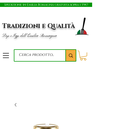
Spedizione in Emilia Romagna gratuita sopra i 39€!
Tradizioni e Qualità
Dop e Igp dell'Emilia Romagna