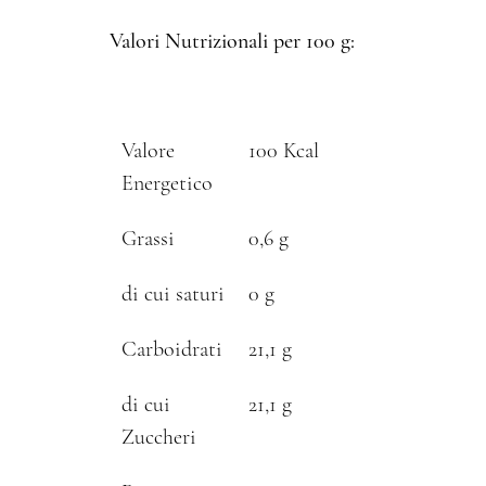
Valori Nutrizionali per 100 g:
Valore
100 Kcal
Energetico
Grassi
0,6 g
di cui saturi
0 g
Carboidrati
21,1 g
di cui
21,1 g
Zuccheri