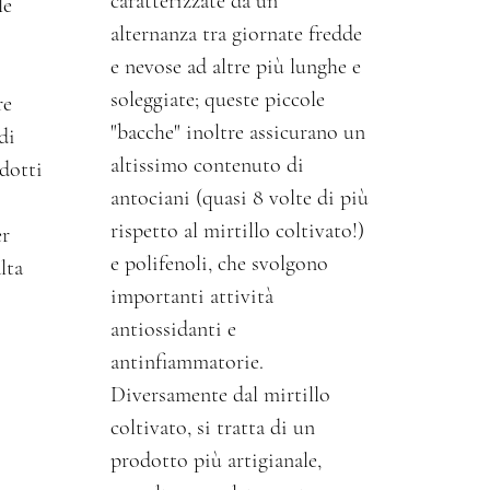
caratterizzate da un'
le
alternanza tra giornate fredde
e nevose ad altre più lunghe e
soleggiate; queste piccole
re
"bacche" inoltre assicurano un
di
altissimo contenuto di
dotti
antociani (quasi 8 volte di più
rispetto al mirtillo coltivato!)
er
e polifenoli, che svolgono
lta
importanti attività
antiossidanti e
antinfiammatorie.
Diversamente dal mirtillo
coltivato, si tratta di un
prodotto più artigianale,