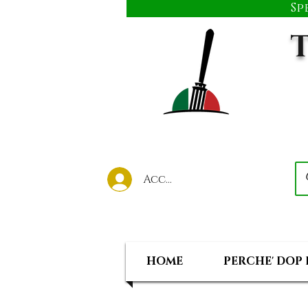
Sp
T
Accedi al tuo account
HOME
PERCHE' DOP 