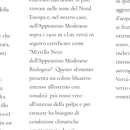
di que
trovare nelle zone del Nord
della
aggiu
Europa e, nel nostro caso,
d'acqu
nell'Appennino Modenese
ai frut
sopra i 1500 m s.l.m: verrà in
e che
ottene
seguito certificato come
iata,
scuro
"Mirtillo Nero
nti
inebri
dell'Appennino Modenese
inten
Biologico". Questo alimento
astrin
presenta un colore bluastro
,
Verrà 
intenso all'esterno con
a,
vetro 
tonalità più rosso vivo
lta
ermeti
all'interno della polpa e per
illo
crescere ha bisogno di
tico)
condizioni climatiche
 in un