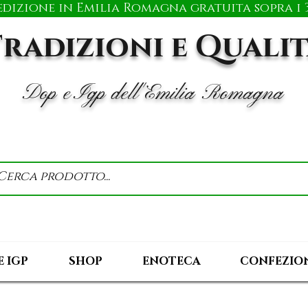
edizione in Emilia Romagna gratuita sopra i 3
radizioni e Quali
Dop e Igp dell'Emilia Romagna
E IGP
SHOP
ENOTECA
CONFEZION