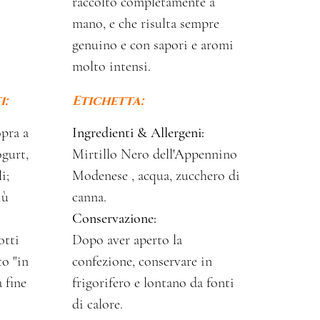
raccolto completamente a
mano, e che risulta sempre
genuino e con sapori e aromi
molto intensi.
i:
Etichetta:
opra a
Ingredienti & Allergeni:
ogurt,
Mirtillo Nero dell'Appennino
i;
Modenese , acqua, zucchero di
iù
canna.
Conservazione:
otti
Dopo aver aperto la
o "in
confezione, conservare in
 fine
frigorifero e lontano da fonti
di calore.