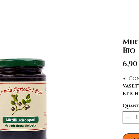
Mirt
Bio
6,90
Con
Vaset
etich
Quant
Quant
310 gr