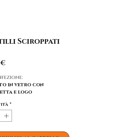
illi Sciroppati
Prezzo
 €
fezione:
to in vetro con
etta e logo
ità
ità
*