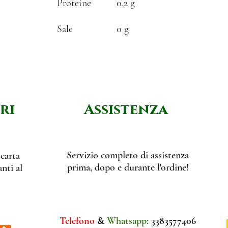
Proteine
0,2 g
Sale
0 g
ri
Assistenza
Servizio completo di assistenza
 carta
prima, dopo e durante l'ordine!
nti al
Telefono
&
Whatsapp:
3383577406