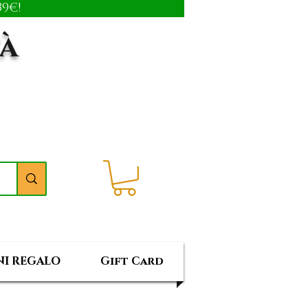
9€!
tà
I REGALO
Gift Card