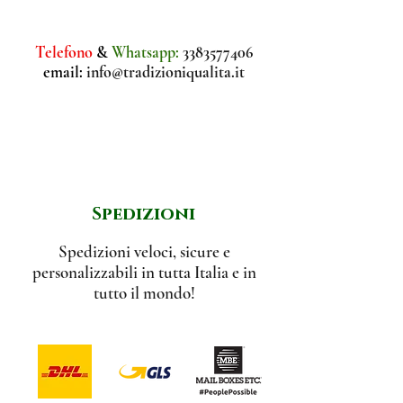
pregiato Fior di Sale
vengono aggiunte Scorze d'
Telefono
&
Whatsapp:
3383577406
email:
info@tradizioniqualita.it
Arancia sminuzzati.
Spedizioni
Spedizioni veloci, sicure e
personalizzabili in tutta Italia e in
tutto il mondo!