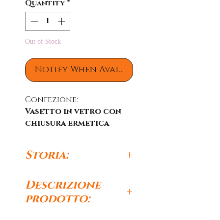
Quantity
*
Out of Stock
Notify When Available
Confezione:
Vasetto in vetro con
chiusura ermetica
Quantità:
280 gr
Storia:
La zona di produzione dello
Descrizione
Scalogno di Romagna Igp
prodotto:
comprende alcuni comuni