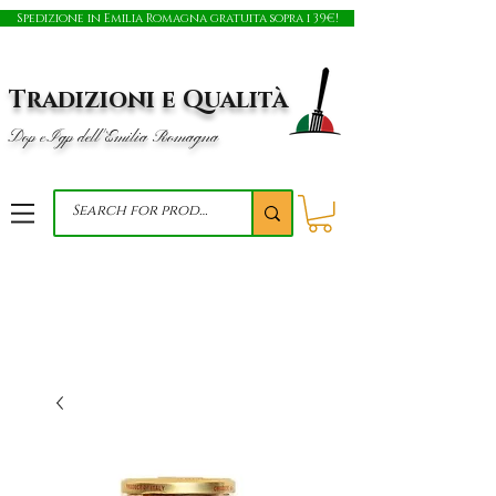
Spedizione in Emilia Romagna gratuita sopra i 39€!
Tradizioni e Qualità
Dop e Igp dell'Emilia Romagna