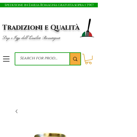
Spedizione in Emilia Romagna gratuita sopra i 39€!
Tradizioni e Qualità
Dop e Igp dell'Emilia Romagna