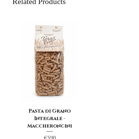
Related Products
Pasta di Grano
Integrale -
Maccheroncini
Price
€5.90