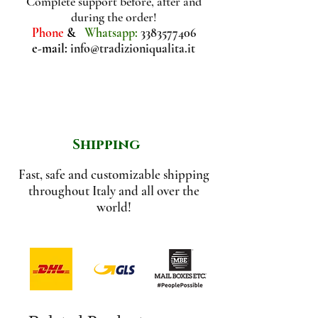
di cui zuccheri
2,2 g
Complete support before, after and
during the order!
etichetta e chiusura
Phone
&
Whatsapp:
3383577406
Proteine
0,9 g
ermetica.
e-mail:
info@tradizioniqualita.it
Sale
0,9 g
Shipping
Fast, safe and customizable shipping
throughout Italy and all over the
world!