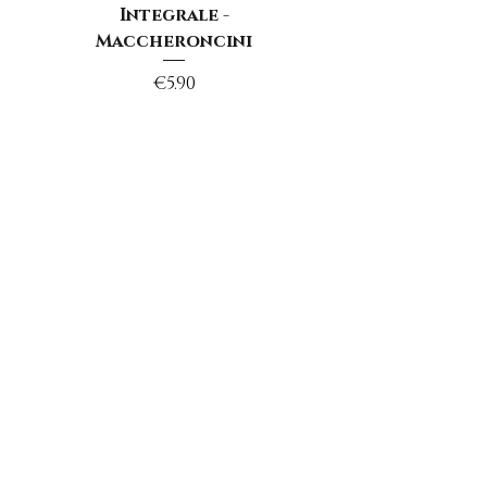
Integrale -
Maccheroncini
Price
€5.90