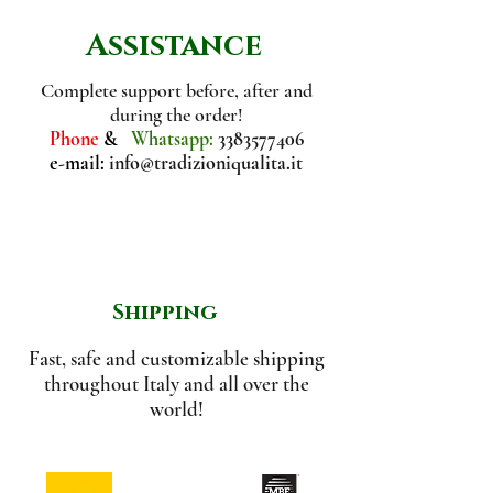
di cui saturi
0 g
delicato, non disturba
Assistance
l'armonia del piatto ma dà
Carboidrati
82 g
un tocco fruttato e vivace
Complete support before, after and
during the order!
alla ricetta.
di cui
81,9 g
Phone
&
Whatsapp:
3383577406
Non vengono aggiunti
zuccheri
e-mail:
info@tradizioniqualita.it
caramello o conservanti.
Proteine
1,9 g
Sale
0,135 g
Shipping
Fast, safe and customizable shipping
throughout Italy and all over the
world!