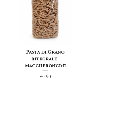
Pasta di Grano
Integrale -
Maccheroncini
Price
€5.90