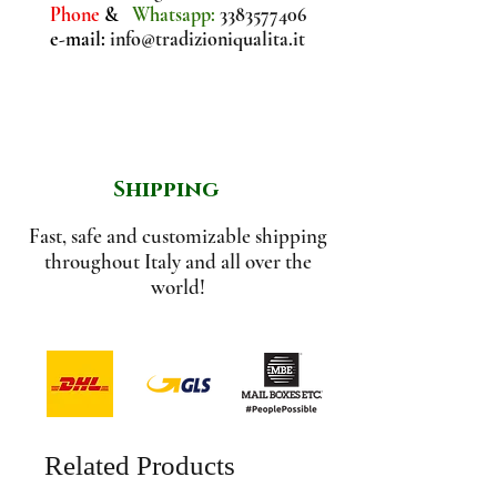
Phone
&
Whatsapp:
3383577406
raccolta, a questi cristalli di
e-mail:
info@tradizioniqualita.it
pregiato Fior di Sale viene
aggiunto Finocchietto
Selvatico sminuzzato.
Shipping
Fast, safe and customizable shipping
throughout Italy and all over the
world!
Related Products