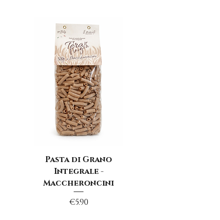
Pasta di Grano
Integrale -
Maccheroncini
Price
€5.90