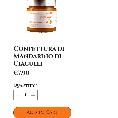
Confettura di
Mandarino di
Ciaculli
Price
€7.90
Quantity
*
Add to Cart