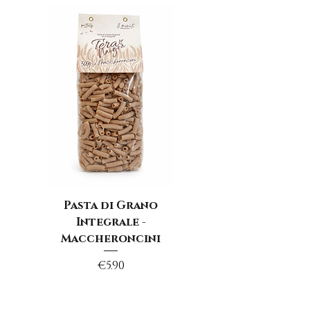
Pasta di Grano
Integrale -
Maccheroncini
Price
€5.90