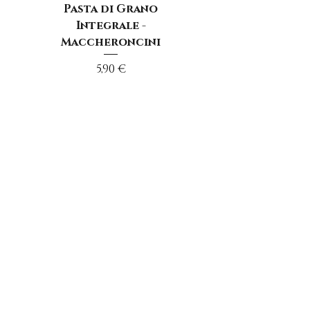
Pasta di Grano
Integrale -
Maccheroncini
Prezzo
5,90 €