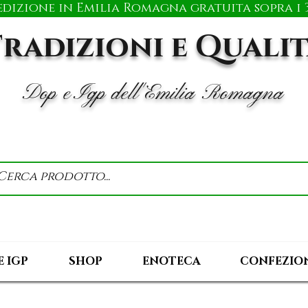
edizione in Emilia Romagna gratuita sopra i 3
radizioni e Quali
Dop e Igp dell'Emilia Romagna
E IGP
SHOP
ENOTECA
CONFEZION