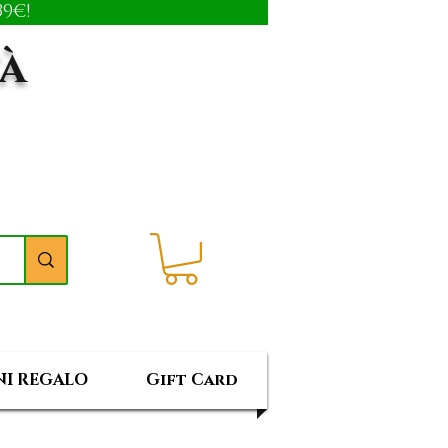
9€!
tà
I REGALO
Gift Card