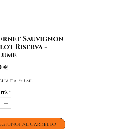
ernet Sauvignon
lot Riserva -
lume
Prezzo
0 €
lia da 750 ml
ità
*
ggiungi al carrello