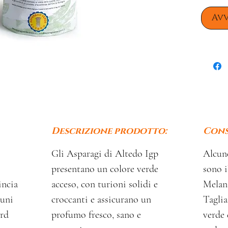
Avv
Descrizione prodotto:
Cons
Gli Asparagi di Altedo Igp
Alcune
presentano un colore verde
sono i
incia
acceso, con turioni solidi e
Melanz
muni
croccanti e assicurano un
Taglia
ord
profumo fresco, sano e
verde 