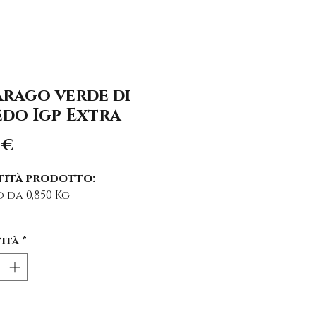
arago verde di
edo Igp Extra
Prezzo
 €
ità prodotto:
 da 0,850 Kg
nostra cura compensare
ità
*
cole differenze di peso +-
do le quantità di altri
tti nel carrello.