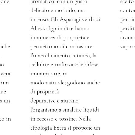
ione
aromatico, con un gusto
scelto
delicato e morbido, ma
contor
intenso. Gli Asparagi verdi di
per ri
Altedo Igp inoltre hanno
perdit
innumerevoli proprietà e
aroma,
niche
permettono di contrastare
vapore
a
l’invecchiamento cutaneo, la
no
cellulite e rinforzare le difese
 vera
immunitarie, in
rimi
modo naturale; godono anche
due
di proprietà
da un
depurative e aiutano
l’organismo a smaltire liquidi
to in
in eccesso e tossine. Nella
tipologia Extra si propone un