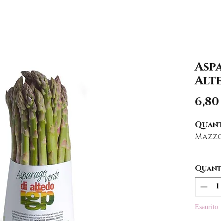
Asp
Alt
6,80
Quant
Mazzo
Sarà 
Quant
le pic
varian
prodo
Esaurito