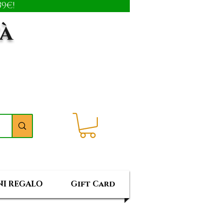
9€!
tà
I REGALO
Gift Card