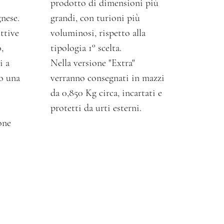
prodotto di dimensioni più
nese.
grandi, con turioni più
ttive
voluminosi, rispetto alla
,
tipologia 1° scelta.
i a
Nella versione "Extra"
do una
verranno consegnati in mazzi
da 0,850 Kg circa, incartati e
protetti da urti esterni.
one