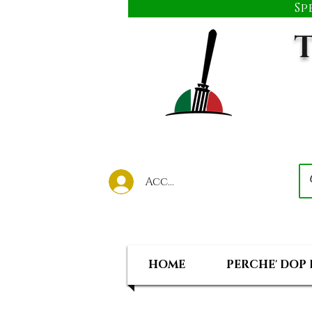
Sp
T
Accedi al tuo account
HOME
PERCHE' DOP 