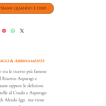
isami quando è disponibile
igli & Abbinamenti:
 tra le ricette più famose
l Risotto Asparagi e
ane oppure le deliziose
telle al Crudo e Asparago
di Altedo Igp, ma viene