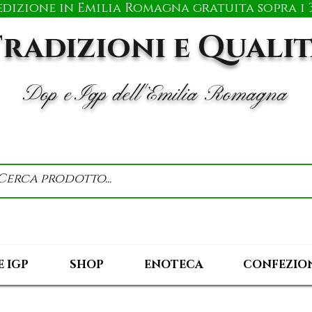
edizione in Emilia Romagna gratuita sopra i 3
radizioni e Quali
Dop e Igp dell'Emilia Romagna
E IGP
SHOP
ENOTECA
CONFEZION